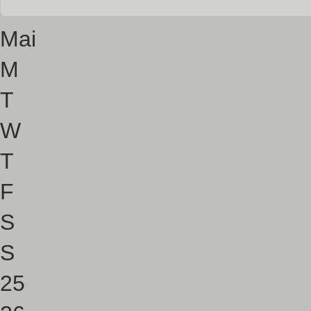
Mai
M
T
W
T
F
S
S
25