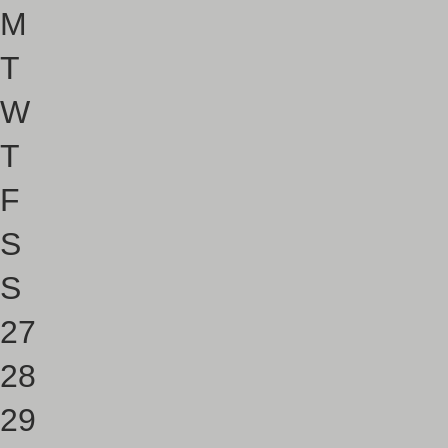
M
T
W
T
F
S
S
27
28
29