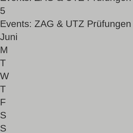
5
Events:
ZAG & UTZ Prüfungen
Juni
M
T
W
T
F
S
S