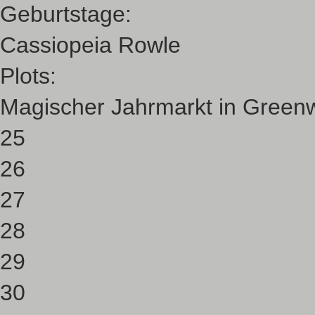
Geburtstage:
Cassiopeia Rowle
Plots:
Magischer Jahrmarkt in Green
25
26
27
28
29
30