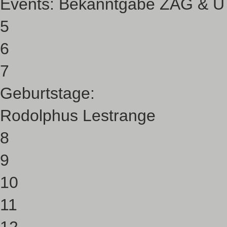
Events:
Bekanntgabe ZAG & UT
5
6
7
Geburtstage:
Rodolphus Lestrange
8
9
10
11