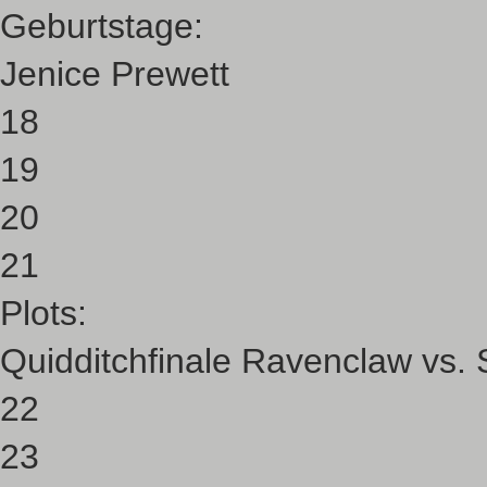
Geburtstage:
Jenice Prewett
18
19
20
21
Plots:
Quidditchfinale Ravenclaw vs. S
22
23