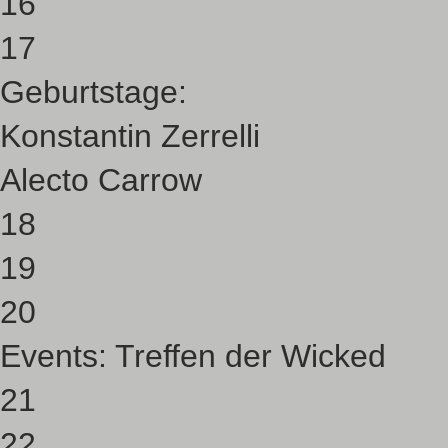
16
17
Geburtstage:
Konstantin Zerrelli
Alecto Carrow
18
19
20
Events:
Treffen der Wicked
21
22