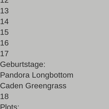
12
13
14
15
16
17
Geburtstage:
Pandora Longbottom
Caden Greengrass
18
Plots: