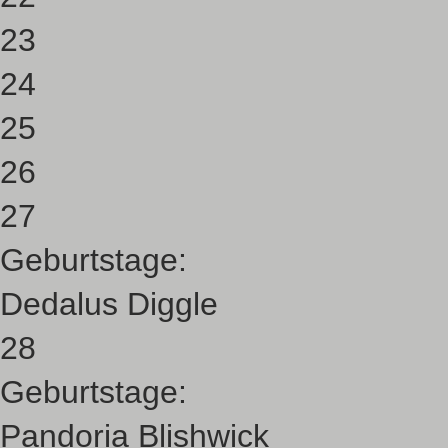
23
24
25
26
27
Geburtstage:
Dedalus Diggle
28
Geburtstage:
Pandoria Blishwick