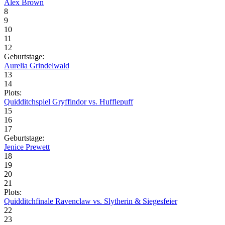
Alex Brown
8
9
10
11
12
Geburtstage:
Aurelia Grindelwald
13
14
Plots:
Quidditchspiel Gryffindor vs. Hufflepuff
15
16
17
Geburtstage:
Jenice Prewett
18
19
20
21
Plots:
Quidditchfinale Ravenclaw vs. Slytherin & Siegesfeier
22
23