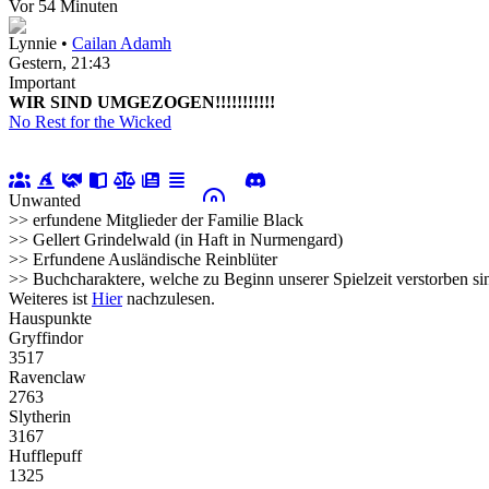
Vor 54 Minuten
Lynnie •
Cailan Adamh
Gestern
, 21:43
Important
WIR SIND UMGEZOGEN!!!!!!!!!!!
No Rest for the Wicked
Unwanted
>> erfundene Mitglieder der Familie Black
>> Gellert Grindelwald (in Haft in Nurmengard)
>> Erfundene Ausländische Reinblüter
>> Buchcharaktere, welche zu Beginn unserer Spielzeit verstorben si
Weiteres ist
Hier
nachzulesen.
Hauspunkte
Gryffindor
3517
Ravenclaw
2763
Slytherin
3167
Hufflepuff
1325