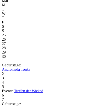
Mai
M
T
W
T
F
S
S
25
26
27
28
29
30
1
Geburtstage:
Andromeda Tonks
2
3
4
5
Events:
Treffen der Wicked
6
7
Geburtstage: