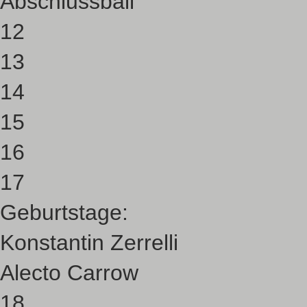
Abschlussball
12
13
14
15
16
17
Geburtstage:
Konstantin Zerrelli
Alecto Carrow
18