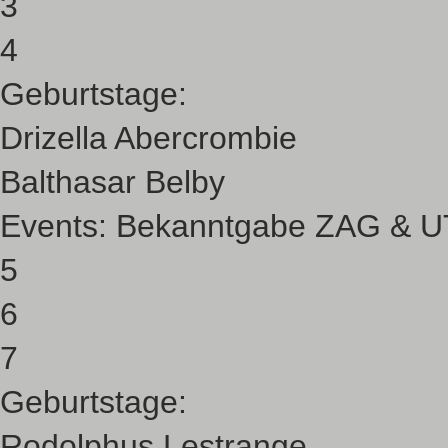
3
4
Geburtstage:
Drizella Abercrombie
Balthasar Belby
Events:
Bekanntgabe ZAG & UT
5
6
7
Geburtstage:
Rodolphus Lestrange