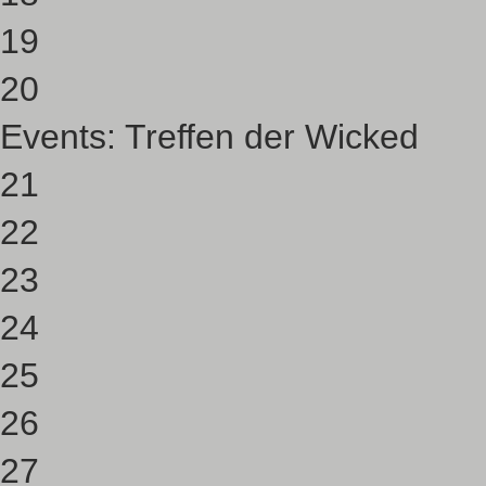
19
20
Events:
Treffen der Wicked
21
22
23
24
25
26
27