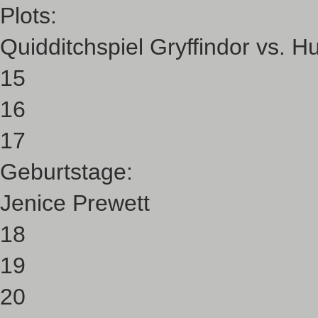
Plots:
Quidditchspiel Gryffindor vs. Hu
15
16
17
Geburtstage:
Jenice Prewett
18
19
20