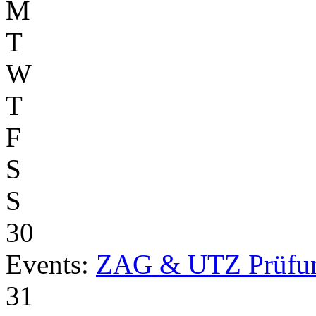
M
T
W
T
F
S
S
30
Events:
ZAG & UTZ Prüfu
31