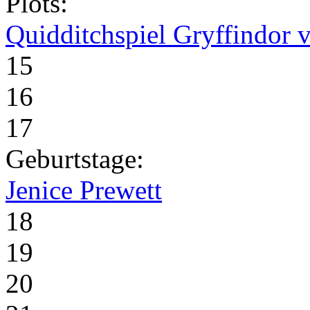
Plots:
Quidditchspiel Gryffindor v
15
16
17
Geburtstage:
Jenice Prewett
18
19
20