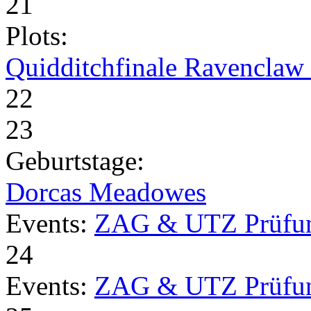
21
Plots:
Quidditchfinale Ravenclaw v
22
23
Geburtstage:
Dorcas Meadowes
Events:
ZAG & UTZ Prüfu
24
Events:
ZAG & UTZ Prüfu