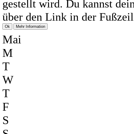
gestellt wird. Du kannst dei
über den Link in der Fußzeil
Mai
M
T
W
T
F
S
S