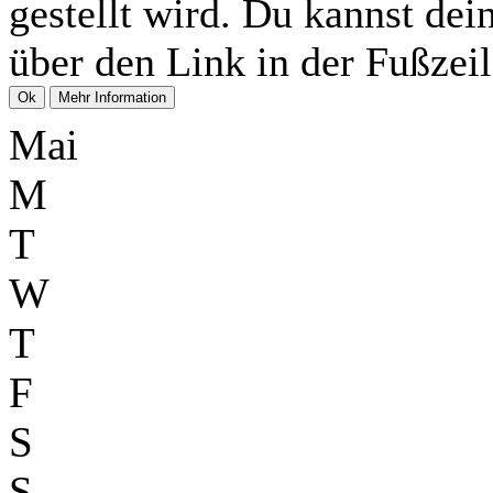
gestellt wird. Du kannst dei
über den Link in der Fußzeil
Mai
M
T
W
T
F
S
S