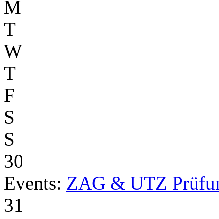
M
T
W
T
F
S
S
30
Events:
ZAG & UTZ Prüfu
31