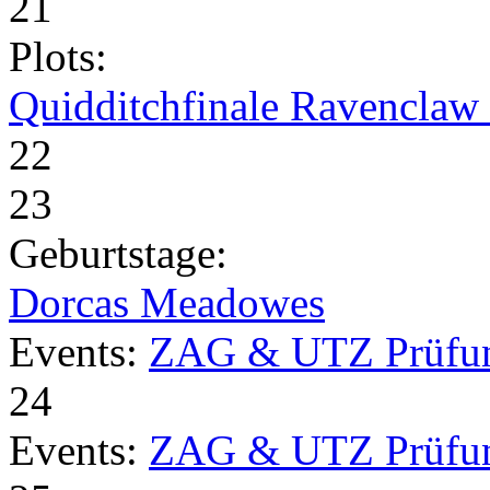
21
Plots:
Quidditchfinale Ravenclaw v
22
23
Geburtstage:
Dorcas Meadowes
Events:
ZAG & UTZ Prüfu
24
Events:
ZAG & UTZ Prüfu