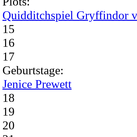
Plots:
Quidditchspiel Gryffindor v
15
16
17
Geburtstage:
Jenice Prewett
18
19
20