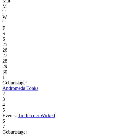
Mai
M
T
W
T
F
S
S
25
26
27
28
29
30
1
Geburtstage:
Andromeda Tonks
2
3
4
5
Events:
Treffen der Wicked
6
7
Geburtstage: