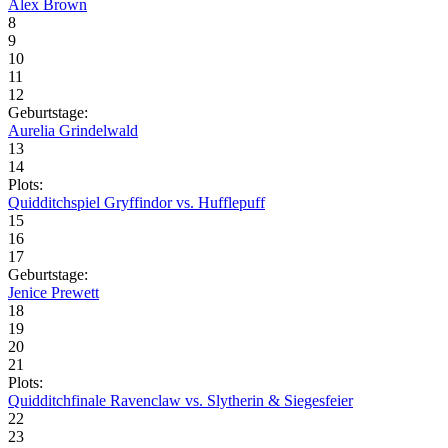
Alex Brown
8
9
10
11
12
Geburtstage:
Aurelia Grindelwald
13
14
Plots:
Quidditchspiel Gryffindor vs. Hufflepuff
15
16
17
Geburtstage:
Jenice Prewett
18
19
20
21
Plots:
Quidditchfinale Ravenclaw vs. Slytherin & Siegesfeier
22
23