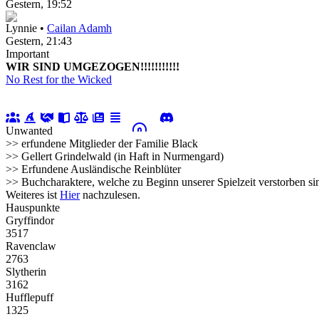
Gestern
, 19:52
Lynnie •
Cailan Adamh
Gestern
, 21:43
Important
WIR SIND UMGEZOGEN!!!!!!!!!!!
No Rest for the Wicked
Unwanted
>> erfundene Mitglieder der Familie Black
>> Gellert Grindelwald (in Haft in Nurmengard)
>> Erfundene Ausländische Reinblüter
>> Buchcharaktere, welche zu Beginn unserer Spielzeit verstorben si
Weiteres ist
Hier
nachzulesen.
Hauspunkte
Gryffindor
3517
Ravenclaw
2763
Slytherin
3162
Hufflepuff
1325