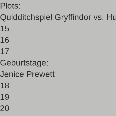
Plots:
Quidditchspiel Gryffindor vs. Hu
15
16
17
Geburtstage:
Jenice Prewett
18
19
20