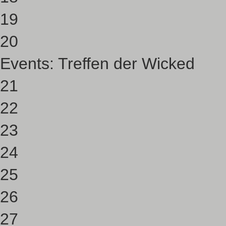
19
20
Events:
Treffen der Wicked
21
22
23
24
25
26
27