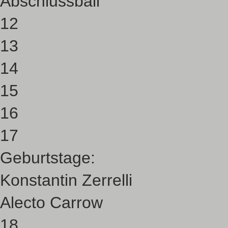
Abschlussball
12
13
14
15
16
17
Geburtstage:
Konstantin Zerrelli
Alecto Carrow
18