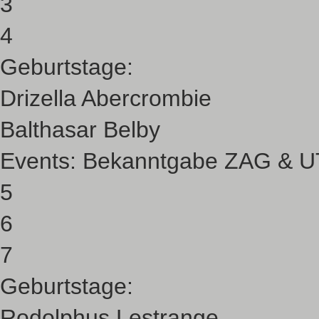
3
4
Geburtstage:
Drizella Abercrombie
Balthasar Belby
Events:
Bekanntgabe ZAG & UT
5
6
7
Geburtstage:
Rodolphus Lestrange