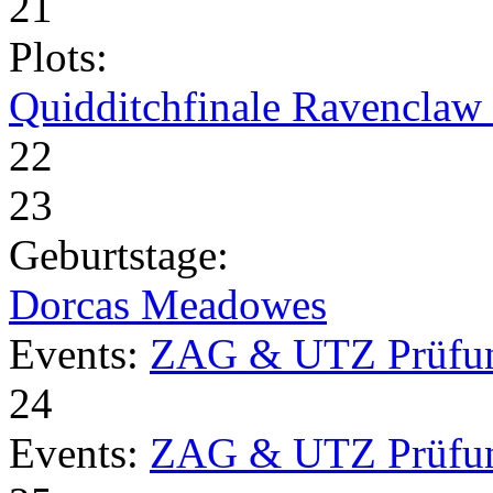
21
Plots:
Quidditchfinale Ravenclaw v
22
23
Geburtstage:
Dorcas Meadowes
Events:
ZAG & UTZ Prüfu
24
Events:
ZAG & UTZ Prüfu