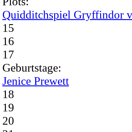
Plots:
Quidditchspiel Gryffindor v
15
16
17
Geburtstage:
Jenice Prewett
18
19
20