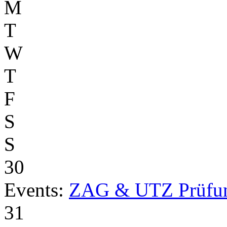
M
T
W
T
F
S
S
30
Events:
ZAG & UTZ Prüfu
31