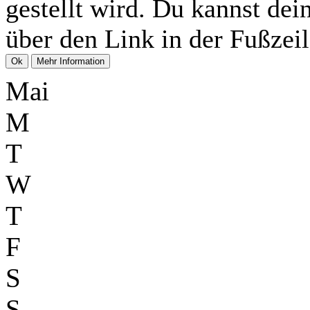
gestellt wird. Du kannst dei
über den Link in der Fußzeil
Mai
M
T
W
T
F
S
S