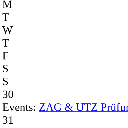
M
T
W
T
F
S
S
30
Events:
ZAG & UTZ Prüfu
31