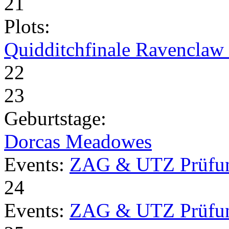
21
Plots:
Quidditchfinale Ravenclaw v
22
23
Geburtstage:
Dorcas Meadowes
Events:
ZAG & UTZ Prüfu
24
Events:
ZAG & UTZ Prüfu