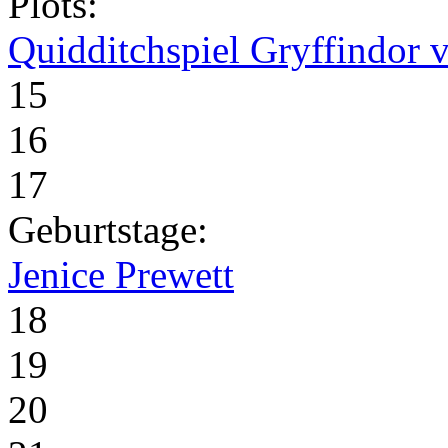
Plots:
Quidditchspiel Gryffindor v
15
16
17
Geburtstage:
Jenice Prewett
18
19
20